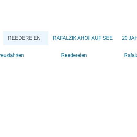
REEDEREIEN
RAFALZIK AHOI! AUF SEE
20 JA
reuzfahrten
Reedereien
Rafal