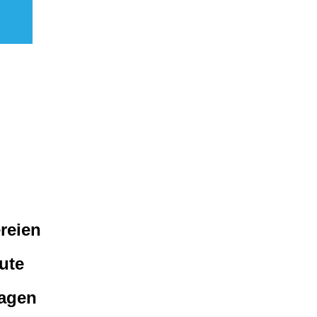
reien
ute
ragen