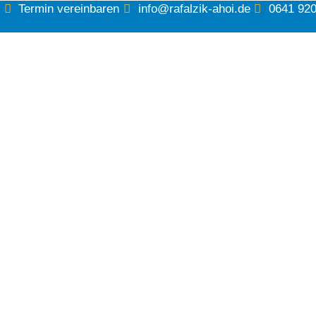
Zum
Termin vereinbaren
info@rafalzik-ahoi.de
0641 92
Inhalt
springen