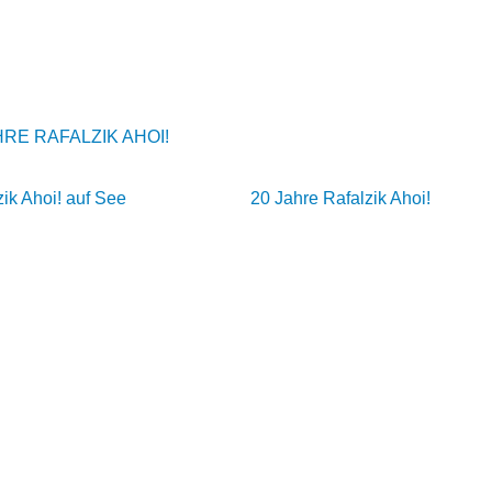
HRE RAFALZIK AHOI!
zik Ahoi! auf See
20 Jahre Rafalzik Ahoi!